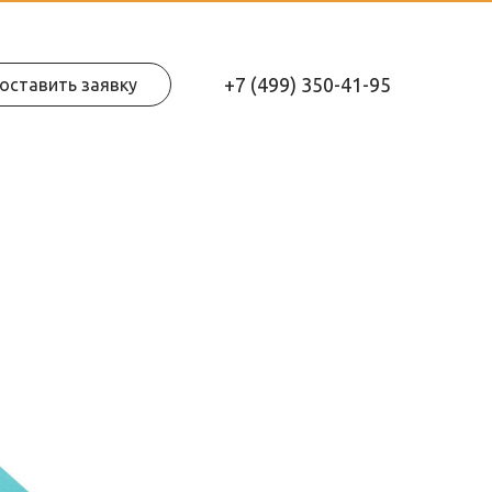
+7 (499) 350-41-95
оставить заявку
карточки товара для маркетплейсов
упаковка vk
иллюстрации
дизайн презентации