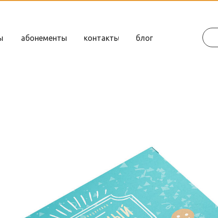
ы
абонементы
контакты
блог
полиграфия
дизайн упаковки
дизайн e-mail рассылок
разработка на Tilda