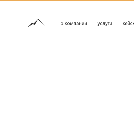
о компании
услуги
кейс
веб-дизайн
UI-UX дизайн
прототипирование
айдентика