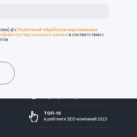
ен(-а) с
Политикой обработки персональных
а обработку персональных данных
в соответствии с
+7 499 350-41-95
нтов
design@onpeak.ru
300041 г. Тула,
пр-т Ленина 50Г, 5 этаж
Золотой
партнер 1С-Битрикс
ТОП-10
в рейтинге SEO-компаний 2023